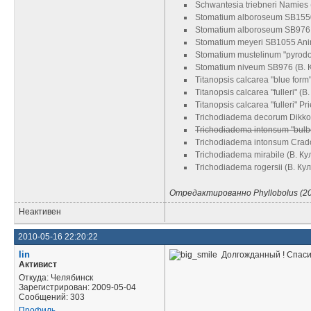
Schwantesia triebneri Namies 
Stomatium alboroseum SB1550 
Stomatium alboroseum SB976 
Stomatium meyeri SB1055 Ani
Stomatium mustelinum "pyrodo
Stomatium niveum SB976 (В. 
Titanopsis calcarea "blue form
Titanopsis calcarea "fulleri" (В
Titanopsis calcarea "fulleri" P
Trichodiadema decorum Dikkop
Trichodiadema intonsum "bul
Trichodiadema intonsum Crado
Trichodiadema mirabile (В. Ку
Trichodiadema rogersii (В. Ку
Отредактированно Phyllobolus (20
Неактивен
2010-05-16 22:20:22
lin
Долгожданный ! Спаси
Активист
Откуда: Челябинск
Зарегистрирован: 2009-05-04
Сообщений: 303
Профиль