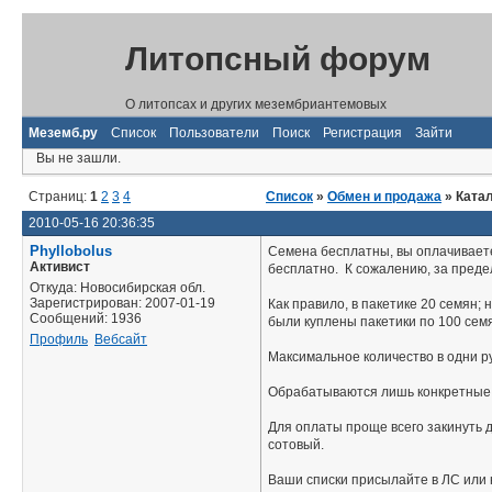
Литопсный форум
О литопсах и других мезембриантемовых
Меземб.ру
Список
Пользователи
Поиск
Регистрация
Зайти
Вы не зашли.
Страниц:
1
2
3
4
Список
»
Обмен и продажа
» Ката
2010-05-16 20:36:35
Phyllobolus
Семена бесплатны, вы оплачиваете 
Активист
бесплатно. К сожалению, за преде
Откуда: Новосибирская обл.
Зарегистрирован: 2007-01-19
Как правило, в пакетике 20 семян; 
Сообщений: 1936
были куплены пакетики по 100 семя
Профиль
Вебсайт
Максимальное количество в одни ру
Обрабатываются лишь конкретные с
Для оплаты проще всего закинуть д
сотовый.
Ваши списки присылайте в ЛС или н