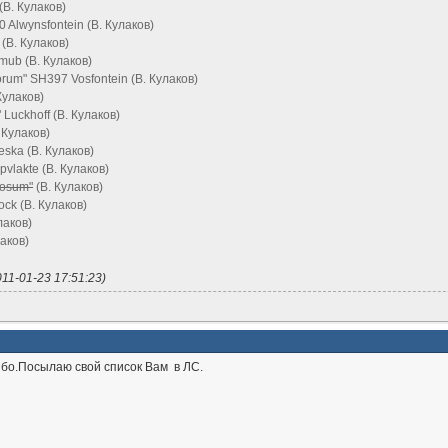
(В. Кулаков)
Alwynsfontein (В. Кулаков)
(В. Кулаков)
mub (В. Кулаков)
rum" SH397 Vosfontein (В. Кулаков)
Кулаков)
" Luckhoff (В. Кулаков)
. Кулаков)
rieska (В. Кулаков)
vlakte (В. Кулаков)
bosum"
(В. Кулаков)
ck (В. Кулаков)
лаков)
лаков)
11-01-23 17:51:23)
бо.Посылаю свой список Вам в ЛС.