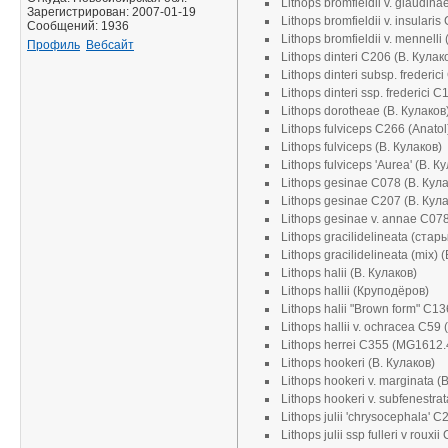
Lithops bromfieldii v. glaudin
Зарегистрирован: 2007-01-19
Lithops bromfieldii v. insulari
Сообщений: 1936
Lithops bromfieldii v. mennelli
Профиль
Вебсайт
Lithops dinteri C206 (В. Кулак
Lithops dinteri subsp. frederic
Lithops dinteri ssp. frederici 
Lithops dorotheae (В. Кулаков
Lithops fulviceps С266 (Anatol
Lithops fulviceps (В. Кулаков)
Lithops fulviceps 'Aurea' (В. К
Lithops gesinae C078 (В. Кула
Lithops gesinae C207 (В. Кула
Lithops gesinae v. annae C078
Lithops gracilidelineata (стар
Lithops gracilidelineata (mix) 
Lithops halii (В. Кулаков)
Lithops hallii (Круподёров)
Lithops halii "Brown form" C13
Lithops hallii v. ochracea C59 
Lithops herrei C355 (MG1612.
Lithops hookeri (В. Кулаков)
Lithops hookeri v. marginata (
Lithops hookeri v. subfenestra
Lithops julii 'chrysocephala'
Lithops julii ssp fulleri v rou