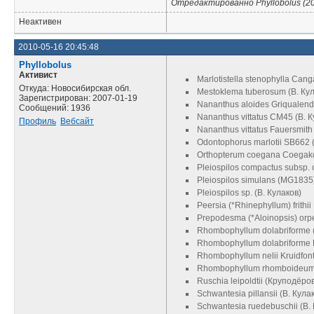
Отредактированно Phyllobolus (20
Неактивен
2010-05-16 20:45:48
Phyllobolus
Активист
Marlotistella stenophylla Can
Откуда: Новосибирская обл.
Mestoklema tuberosum (В. Ку
Зарегистрирован: 2007-01-19
Nananthus aloides Griqualend
Сообщений: 1936
Nananthus vittatus CM45 (В. К
Профиль
Вебсайт
Nananthus vittatus Fauersmith
Odontophorus marlotii SB662 
Orthopterum coegana Coegako
Pleiospilos compactus subsp. c
Pleiospilos simulans (MG1835
Pleiospilos sp. (В. Кулаков)
Peersia (*Rhinephyllum) frithi
Prepodesma (*Aloinopsis) orp
Rhombophyllum dolabriforme (
Rhombophyllum dolabriforme 
Rhombophyllum nelii Kruidfont
Rhombophyllum rhomboideum M
Ruschia leipoldtii (Круподёро
Schwantesia pillansii (В. Кула
Schwantesia ruedebuschii (В.