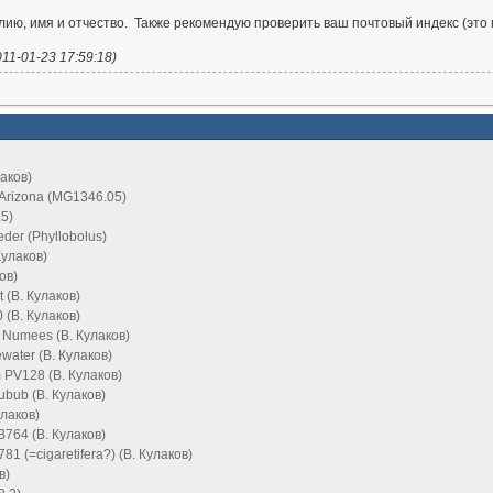
ию, имя и отчество. Также рекомендую проверить ваш почтовый индекс (это
11-01-23 17:59:18)
лаков)
 Arizona (MG1346.05)
5)
eder (Phyllobolus)
Кулаков)
ков)
t (В. Кулаков)
 (В. Кулаков)
 Numees (В. Кулаков)
water (В. Кулаков)
PV128 (В. Кулаков)
Kubub (В. Кулаков)
улаков)
B764 (В. Кулаков)
1 (=cigaretifera?) (В. Кулаков)
в)