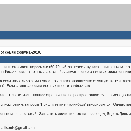
лог семян форума-2010,
лишь стоимость пересылки (60-70 руб. за пересылку заказным письмом перво
лы России семена не высылаются. Действуйте через знакомых, родственников 
но если каких-либо семян мало, то я снижаю количество семян до 10-15 (в ча
н). Если семян совсем мало, я их просто вычёркиваю.
ки -- 10 пакетиков. Данное ограничение не распространяется на имеющих на
писки семян, запросы "Пришлите мне что-нибудь" игнорируются. Однако вам 
еньги мне на сотовый. Заплатить можно почтовым переводом, Яндекс.Деньгам
а lispnik@gmail.com.