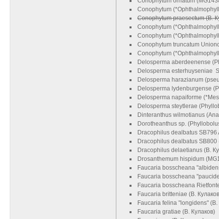
Conophytum ornatum (MG1438
Conophytum (*Ophthalmophyll
Conophytum praesectum (В. К
Conophytum (*Ophthalmophyllu
Conophytum (*Ophthalmophyllu
Conophytum truncatum Uniond
Conophytum (*Ophthalmophyl
Delosperma aberdeenense (Ph
Delosperma esterhuyseniae S
Delosperma harazianum (pseud
Delosperma lydenburgense (P
Delosperma napaiforme (*Mes
Delosperma steytlerae (Phyllo
Dinteranthus wilmotianus (Ana
Dorotheanthus sp. (Phyllobolu
Dracophilus dealbatus SB796 
Dracophilus dealbatus SB800 
Dracophilus delaetianus (В. К
Drosanthemum hispidum (MG
Faucaria bosscheana "albidens
Faucaria bosscheana "pauciden
Faucaria bosscheana Rietfonte
Faucaria britteniae (В. Кулаков
Faucaria felina "longidens" (В
Faucaria gratiae (В. Кулаков)