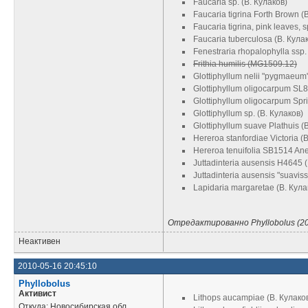
Faucaria sp. (В. Кулаков)
Faucaria tigrina Forth Brown (
Faucaria tigrina, pink leaves,
Faucaria tuberculosa (В. Кула
Fenestraria rhopalophylla ssp. 
Frithia humilis (MG1509.12)
Glottiphyllum nelii "pygmaeum
Glottiphyllum oligocarpum SL8
Glottiphyllum oligocarpum Spr
Glottiphyllum sp. (В. Кулаков)
Glottiphyllum suave Plathuis (
Hereroa stanfordiae Victoria (
Hereroa tenuifolia SB1514 Ane
Juttadinteria ausensis H4645 
Juttadinteria ausensis "suavis
Lapidaria margaretae (В. Кула
Отредактированно Phyllobolus (20
Неактивен
2010-05-16 20:45:10
Phyllobolus
Активист
Lithops aucampiae (В. Кулако
Откуда: Новосибирская обл.