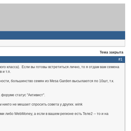
Тема закрыта
#1
го класса). Если вы готовы встретиться лично, то я отдам вам семена
и т.п.
стности, большинство семян из Mesa Garden высылаются по 10шт, т.к.
 форуме статус "Активист".
никто не мешает спросить совета у других. wink
и либо WebMoney, а если в вашем регионе есть Теле2 -- то и на