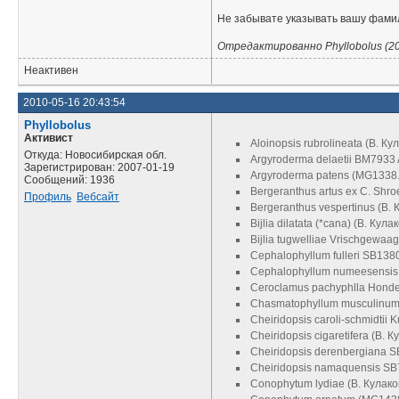
Не забывате указывать вашу фамил
Отредактированно Phyllobolus (20
Неактивен
2010-05-16 20:43:54
Phyllobolus
Активист
Aloinopsis rubrolineata (В. Ку
Откуда: Новосибирская обл.
Argyroderma delaetii BM7933
Зарегистрирован: 2007-01-19
Argyroderma patens (MG1338.
Сообщений: 1936
Bergeranthus artus ex C. Shro
Профиль
Вебсайт
Bergeranthus vespertinus (В. 
Bijlia dilatata (*cana) (В. Кула
Bijlia tugwelliae Vrischgewaag
Cephalophyllum fulleri SB1380
Cephalophyllum numeesensis
Ceroclamus pachyphlla Honde
Chasmatophyllum musculinum 
Cheiridopsis caroli-schmidtii 
Cheiridopsis cigaretifera (В. К
Cheiridopsis derenbergiana S
Cheiridopsis namaquensis SB78
Conophytum lydiae (В. Кулако