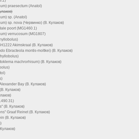
.2)
um) praesectum (Anatol)
улаков)
m) sp. (Anatol)
m) sp. nova (Червинко) (В. Кулаков)
ale poort (MG1460.1)
lum) verrucosum (MG1807)
yllobolus)
H1222 Akimskraal (В. Кулаков)
o Ebracteola montis-moltkei) (В. Кулаков)
hyllobolus)
toklema machrorhisum) (В. Кулаков)
bolus)
tol)
s)
Alexander Bay (В. Кулаков)
(В. Кулаков)
улаков)
1490.31)
" (В. Кулаков)
s" Graaf Reinet (В. Кулаков)
in (В. Кулаков)
)
. Кулаков)