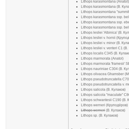
Lithops karasmontana (Anatol)
Lithops karasmontana (В. Кул
Lithops karasmontana "summit
Lithops karasmontana ssp. bel
Lithops karasmontana ssp. ebe
Lithops karasmontana ssp. be
Lithops lesliei 'Albinica' (В. Ку
Lithops lesliei v. hornii (Круп
Lithops lesliei v. minor (В. Кул
Lithops lesliei v. venteri C1 (В
Lithops localis C345 (В. Кулак
Lithops marmorata (Anatol)
Lithops marmorata 'framesii'
Lithops nauriniae C304 (В. Ку
Lithops olivacea Ghamsber (
Lithops pseudotruncatella C70
Lithops pseudotruncatella v. m
Lithops salicola (В. Кулаков)
Lithops salicola "maculate" C8
Lithops schwantesii C190 (В. 
Lithops werneri (Круподёров)
Lithops werneri
(В. Кулаков)
Lithops sp. (В. Кулаков)