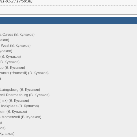
11-01-23 17:50:38)
ga Caves (В. Кулаков)
лаков)
 West (В. Кулаков)
улаков)
 (В. Кулаков)
(В. Кулаков)
p (В. Кулаков)
anus (*framesii) (В. Кулаков)
)
i Laingsburg (В. Кулаков)
enii Postmasburg (В. Кулаков)
mix) (В. Кулаков)
Hoekplaas (В. Кулаков)
ein (В. Кулаков)
otherwell (В. Кулаков)
в)
ков)
 Кулаков)