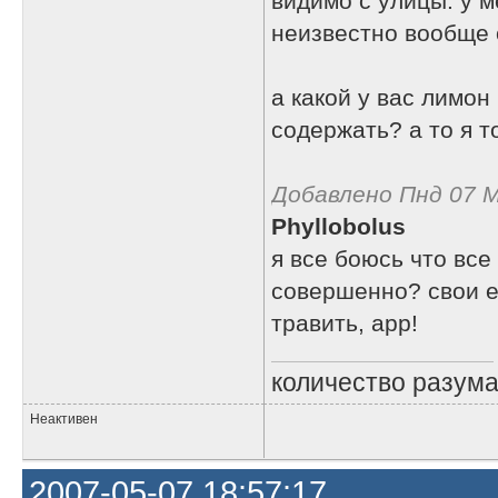
видимо с улицы. у м
неизвестно вообще о
а какой у вас лимон
содержать? а то я т
Добавлено Пнд 07 М
Phyllobolus
я все боюсь что все
совершенно? свои е
травить, арр!
количество разума 
Неактивен
2007-05-07 18:57:17